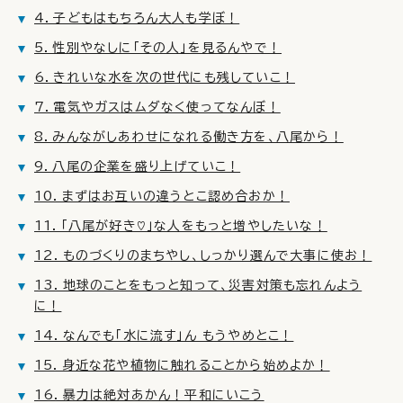
4．子どもはもちろん大人も学ぼ！
5．性別やなしに「その人」を見るんやで！
6．きれいな水を次の世代にも残していこ！
7．電気やガスはムダなく使ってなんぼ！
8．みんながしあわせになれる働き方を、八尾から！
9．八尾の企業を盛り上げていこ！
10．まずはお互いの違うとこ認め合おか！
11．「八尾が好き♡」な人をもっと増やしたいな！
12．ものづくりのまちやし、しっかり選んで大事に使お！
13．地球のことをもっと知って、災害対策も忘れんよう
に！
14．なんでも「水に流す」ん もうやめとこ！
15．身近な花や植物に触れることから始めよか！
16．暴力は絶対あかん！平和にいこう