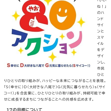
「いい
ね！」
のハ
ンド
サイ
ンと
スマ
イル
をデ
ザイ
ンし、
市民
ひと
りひとりの取り組みが、ハッピーな未来につながることを表現。
「S（幸せに）D（大好きな八尾で）G（元気に暮らせたら）s（サイ
コー!）」を合言葉に、ひとりひとりの取り組みが、持続可能で幸
せに成長するまちにつながることへの共感を広めます。
17の目標について