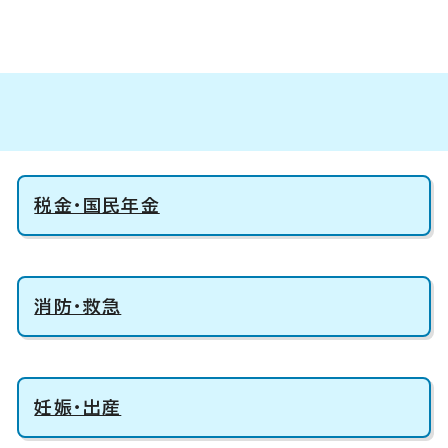
税金・国民年金
消防・救急
妊娠・出産