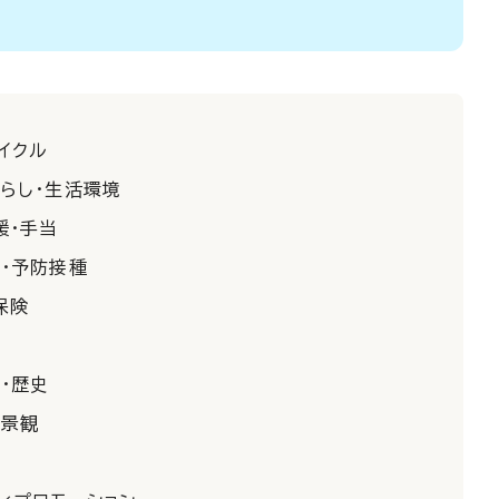
イクル
暮らし・生活環境
援・手当
診・予防接種
保険
・歴史
・景観
約