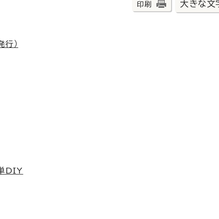
大きな文
印刷
発行）
単DIY