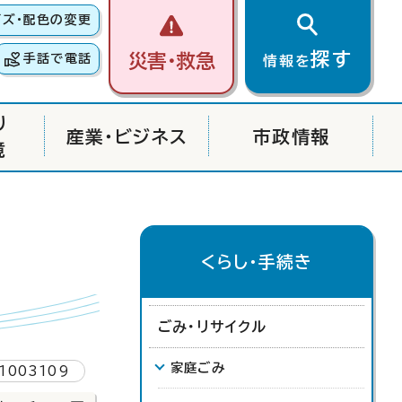
イズ・配色の変更
探す
災害・救急
手話で電話
情報を
り
産業・ビジネス
市政情報
境
くらし・手続き
ごみ・リサイクル
家庭ごみ
1003109