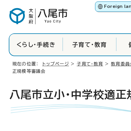
Foreign la
くらし・手続き
子育て・教育
現在の位置：
トップページ
>
子育て・教育
>
教育委員
正規模等審議会
八尾市立小・中学校適正