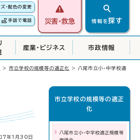
イズ・配色の変更
探す
災害・救急
手話で電話
情報を
り
産業・ビジネス
市政情報
境
ど
>
市立学校の規模等の適正化
> 八尾市立小・中学校適
市立学校の規模等の適正
化
八尾市立小・中学校適正規模等
7年1月30日