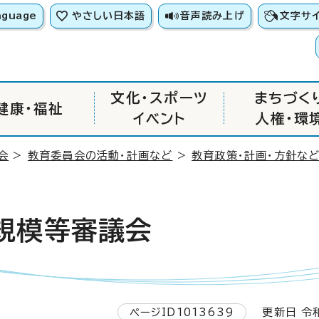
nguage
やさしい日本語
音声読み上げ
文字サ
文化・スポーツ
まちづく
健康・福祉
イベント
人権・環
会
>
教育委員会の活動・計画など
>
教育政策・計画・方針な
規模等審議会
ページID1013639
更新日 令和