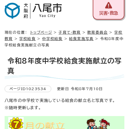
災害・救急
現在の位置：
トップページ
>
子育て・教育
>
教育委員会
>
学校
教育
>
学校給食
>
中学校給食
>
給食実施写真
> 令和8年度中
学校給食実施献立の写真
令和8年度中学校給食実施献立の写
真
ページID1023534
更新日 令和8年7月10日
八尾市の中学校で実施している給食の献立名と写真です。
※随時更新します。