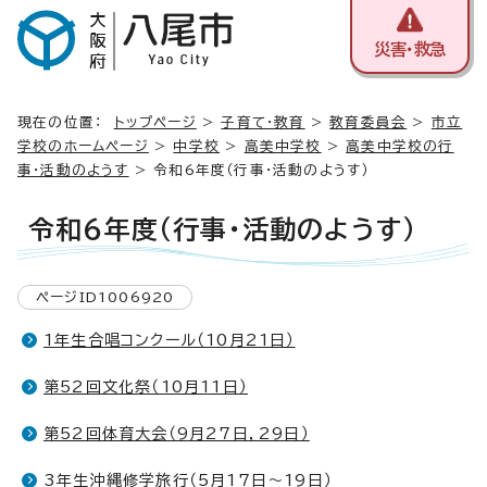
災害・救急
現在の位置：
トップページ
>
子育て・教育
>
教育委員会
>
市立
学校のホームページ
>
中学校
>
高美中学校
>
高美中学校の行
事・活動のようす
> 令和6年度（行事・活動のようす）
令和6年度（行事・活動のようす）
ページID1006920
1年生合唱コンクール（10月21日）
第52回文化祭（10月11日）
第52回体育大会（9月27日，29日）
3年生沖縄修学旅行（5月17日～19日）