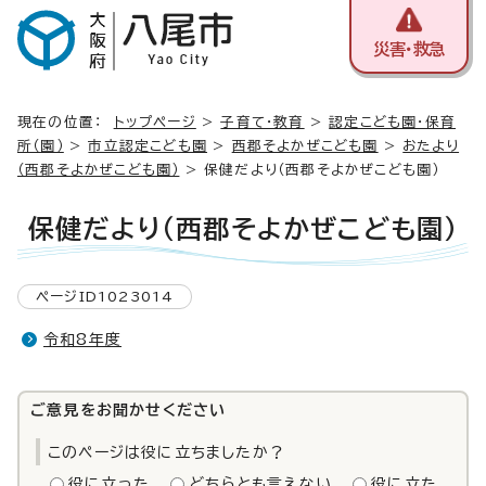
災害・救急
現在の位置：
トップページ
>
子育て・教育
>
認定こども園・保育
所（園）
>
市立認定こども園
>
西郡そよかぜこども園
>
おたより
（西郡そよかぜこども園）
> 保健だより（西郡そよかぜこども園）
保健だより（西郡そよかぜこども園）
ページID1023014
令和8年度
ご意見をお聞かせください
このページは役に立ちましたか？
役に立った
どちらとも言えない
役に立た