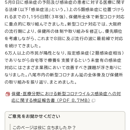
5月8日に感染症の予防及び感染症の患者に対する医療に関す
る法律（以下「感染症法」という。）上の5類感染症に位置づけら
れるまでの1,195日間（3年強）、保健所全体で新型コロナ対応
に重点的に取り組んできました。新型コロナ対応では、大阪府
の流行期により、保健所の体制や取り組みを修正し、優先順位
を考慮しながら、これまで8回に及ぶ流行の波に最前線で対応
を続けてきました。
6万人以上の市民が陽性となり、指定感染症（2類感染症相当）
でありながら自宅等で療養を支援するという未曽有の感染症
対応にはさまざま業務において改善すべき課題が浮き彫りに
なりました。八尾市内の新型コロナまん延の全体像及び保健所
の取り組みを振り返り、まとめました。
保健・医療分野における新型コロナウイルス感染症への対
応に関する検証報告書 （PDF 8.7MB）
ご意見をお聞かせください
このページは役に立ちましたか？