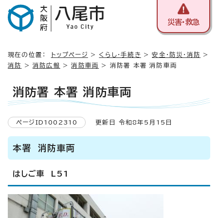
災害・救急
現在の位置：
トップページ
>
くらし・手続き
>
安全・防災・消防
>
消防
>
消防広報
>
消防車両
> 消防署 本署 消防車両
消防署 本署 消防車両
ページID1002310
更新日 令和8年5月15日
本署 消防車両
はしご車 L51