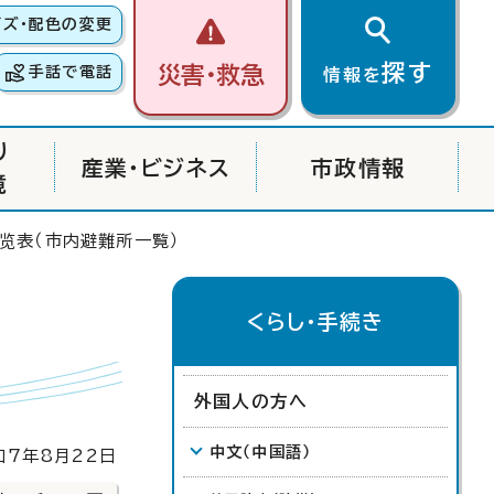
イズ・配色の変更
探す
災害・救急
手話で電話
情報を
り
産業・ビジネス
市政情報
境
览表
（市内避難所一覧）
くらし・手続き
外国人の方へ
中文
（中国語）
7年8月22日