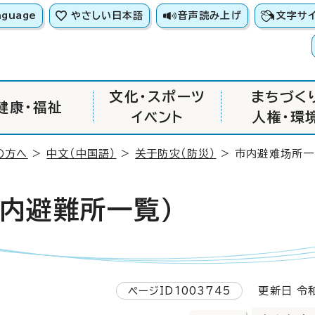
nguage
やさしい日本語
音声読み上げ
文字サ
文化・スポーツ
まちづく
健康・福祉
イベント
人権・環
の方へ
>
中文
（中国語）
>
关于防灾
（防災）
>
市内避难场所一
市内避難所一覧）
ページID1003745
更新日 令和