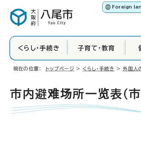
Foreign la
くらし・手続き
子育て・教育
現在の位置：
トップページ
>
くらし・手続き
>
外国人
市内避难场所一览表
（