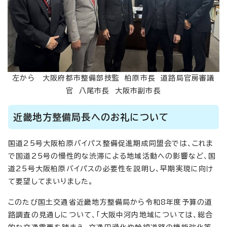
左から 大阪府都市整備部技監 柏原市長 道路局官房審議
官 八尾市長 大阪市副市長
近畿地方整備局長へのお礼について
国道25号大阪柏原バイパス整備促進期成同盟会では、これま
で国道25号の慢性的な渋滞による地域活動への影響など、国
道25号大阪柏原バイパスの必要性を説明し、早期実現に向け
て要望してまいりました。
このたび国土交通省近畿地方整備局から令和8年度予算の道
路調査の見通しについて、「大阪中河内地域については、総合