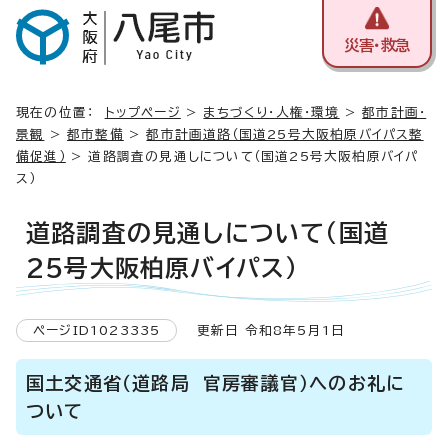
災害・救急
現在の位置：
トップページ
>
まちづくり・人権・環境
>
都市計画・
景観
>
都市整備
>
都市計画道路（国道25号大阪柏原バイパス整
備促進）
> 道路調査の見通しについて（国道25号大阪柏原バイパ
ス）
道路調査の見通しについて（国道
25号大阪柏原バイパス）
ページID1023335
更新日 令和8年5月1日
国土交通省（道路局 官房審議官）へのお礼に
ついて