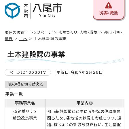
災害・救急
現在の位置：
トップページ
>
まちづくり・人権・環境
>
都市計画・
景観
>
土木
> 土木建設課の事業
土木建設課の事業
ページID1003017
更新日 令和7年2月25日
表の幅を切り替える
事業一覧
事務事業名
事業内容
道路橋りょう
都市基盤整備とともに良好な居住環境を
新設改良事業
図るため、各地域の状況を考慮しつつ、道
路、橋りょうの新設改良を行い、生活基盤