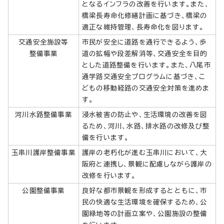
となるインフラの改善を行います。また、
橋梁長寿命化修繕計画に基づき、橋梁の
適正な維持管理、長寿命化を図ります。
交通安全施設等
市民が安全に道路を通行できるよう、歩
整備事業
道の拡幅や段差解消等、交通安全を目的
とした道路整備を行います。また、八尾市
通学路交通安全プログラムに基づき、こ
どもの移動経路の交通安全対策を進めま
す。
河川水路整備事業
浸水被害の防止や、生活環境の改善を図
るため、河川、水路、排水路の改修及び整
備を行います。
玉串川護岸整備事業
護岸の老朽化が進む玉串川において、大
阪府と連携し、景観に配慮しながら護岸の
改修を行います。
公園整備事業
良好な都市景観を形成するとともに、市
民の快適な生活環境を確保するため、公
園緑地等の計画立案や、公園施設の整備