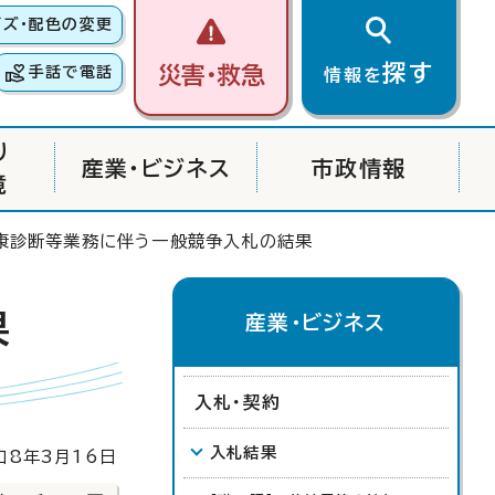
イズ・配色の変更
探す
災害・救急
手話で電話
情報を
り
産業・ビジネス
市政情報
境
康診断等業務に伴う一般競争入札の結果
果
産業・ビジネス
入札・契約
入札結果
8年3月16日