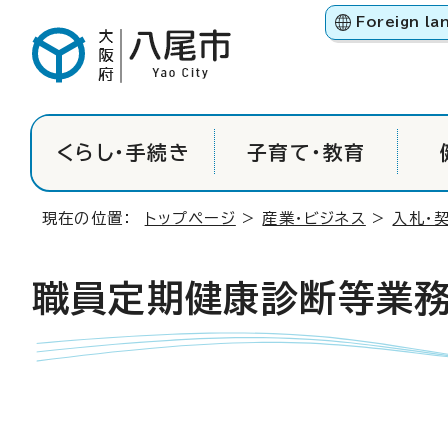
Foreign la
くらし・手続き
子育て・教育
現在の位置：
トップページ
>
産業・ビジネス
>
入札・
職員定期健康診断等業