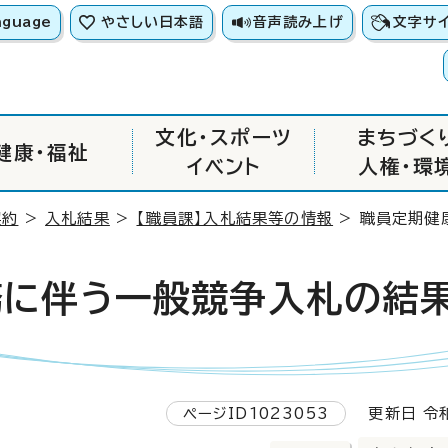
nguage
やさしい日本語
音声読み上げ
文字サ
文化・スポーツ
まちづく
健康・福祉
イベント
人権・環
契約
>
入札結果
>
【職員課】入札結果等の情報
> 職員定期健
務に伴う一般競争入札の結
ページID1023053
更新日 令和