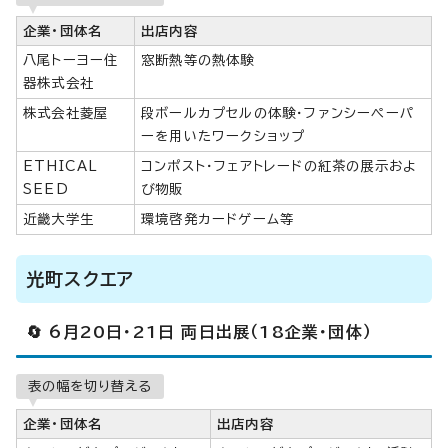
企業・団体名
出店内容
八尾トーヨー住
窓断熱等の熱体験
器株式会社
株式会社菱屋
段ボールカプセルの体験・ファンシーペーパ
ーを用いたワークショップ
ETHICAL
コンポスト・フェアトレードの紅茶の展示およ
SEED
び物販
近畿大学生
環境啓発カードゲーム等
光町スクエア
🔄 6月20日・21日 両日出展（18企業・団体）
表の幅を切り替える
企業・団体名
出店内容