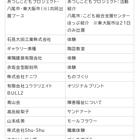
あつしこどもプロジェクト・
あつしこどもプロジェクト：活動
八尾市・東大阪市（※）共同出
紹介
展ブース
八尾市：こども総合支援センター
ほっぷ紹介 ※東大阪市は21日
のみ出展
石見大田工業株式会社
体験
ギャラリー美種
陶芸教室
東陽建装有限会社
体験
赤坂金型彫刻所
体験
株式会社ナニワ
ものづくり
有限会社ユウクリエイト
オリジナルプリント
BULL2
青山会
障害福祉について
高岳絵梨子
サンドアート
山本成美
モールフラワー
株式会社Shu-Shu
職業体験