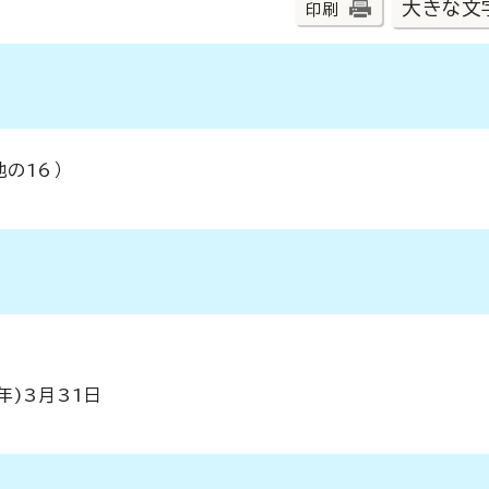
大きな文
印刷
の16）
日
年)3月31日