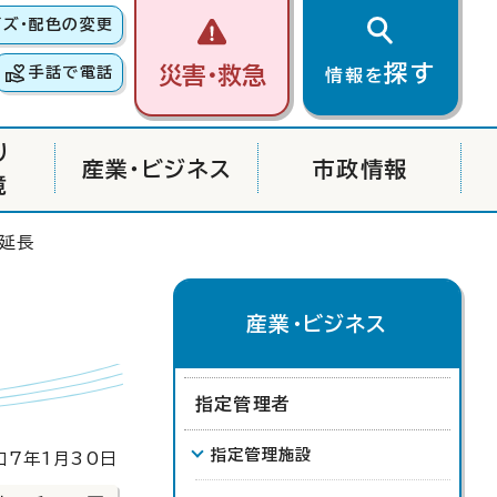
イズ・配色の変更
探す
災害・救急
手話で電話
情報を
り
産業・ビジネス
市政情報
境
の延長
産業・ビジネス
指定管理者
指定管理施設
7年1月30日