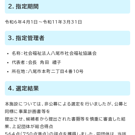
2．指定期間
令和6年4月1日～令和11年3月31日
3．指定管理者
名称：社会福祉法人八尾市社会福祉協議会
代表者：会長 角田 禮子
所在地：八尾市本町二丁目4番10号
4．選定結果
本施設については、非公募による選定を行いましたが、公募と
同様に事業計画書等を
提出させ、候補者から提出された書類等を慎重に審査した結
果、上記団体が総合得点
564点（750点満点）の評点を獲得しました。同団体は、当該