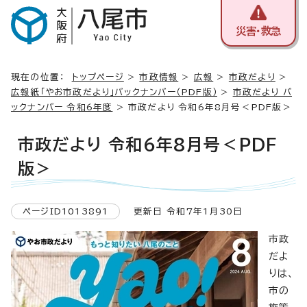
災害・救急
現在の位置：
トップページ
>
市政情報
>
広報
>
市政だより
>
広報紙「やお市政だより」バックナンバー（PDF版）
>
市政だより バ
ックナンバー 令和6年度
> 市政だより 令和6年8月号＜PDF版＞
市政だより 令和6年8月号＜PDF
版＞
ページID1013891
更新日 令和7年1月30日
市政
だよ
りは、
市の