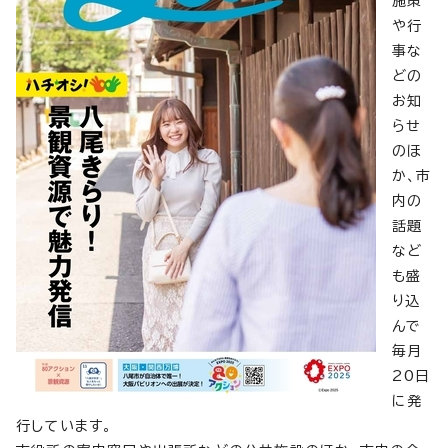
施策
や行
事な
どの
お知
らせ
のほ
か、市
内の
話題
など
も盛
り込
んで
毎月
20日
に発
行しています。