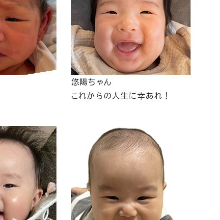
悠陽ちゃん
これからの人生に幸あれ！