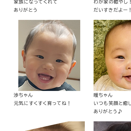
家族になってくれて
わが家の癒やし
ありがとう
だいすきだよー
渉ちゃん
暖ちゃん
元気にすくすく育ってね！
いつも笑顔と癒
ありがとう♪