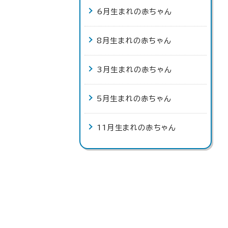
6月生まれの赤ちゃん
8月生まれの赤ちゃん
3月生まれの赤ちゃん
5月生まれの赤ちゃん
11月生まれの赤ちゃん