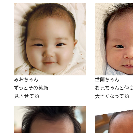
みおちゃん
世蘭ちゃん
ずっとその笑顔
お兄ちゃんと仲
見させてね。
大きくなってね