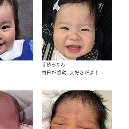
芽依ちゃん
毎日が感動、大好きだよ！