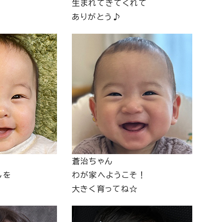
！
生まれてきてくれて
！
ありがとう♪
蒼治ちゃん
しを
わが家へようこそ！
大きく育ってね☆