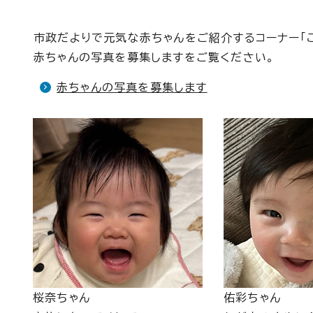
市政だよりで元気な赤ちゃんをご紹介するコーナー「
赤ちゃんの写真を募集しますをご覧ください。
赤ちゃんの写真を募集します
桜奈ちゃん
佑彩ちゃん