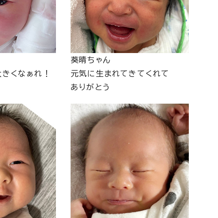
葵晴ちゃん
大きくなぁれ！
元気に生まれてきてくれて
ありがとう