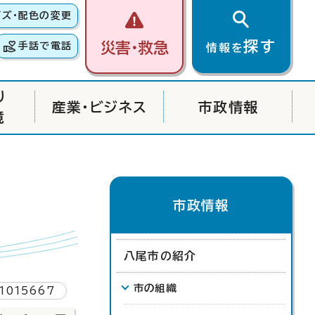
イズ・配色の変更
探す
災害・救急
手話で電話
情報を
り
産業・ビジネス
市政情報
境
市政情報
八尾市の紹介
市の組織
1015667