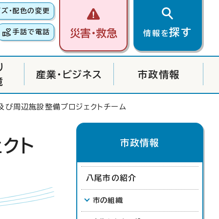
イズ・配色の変更
探す
災害・救急
手話で電話
情報を
り
産業・ビジネス
市政情報
境
及び周辺施設整備プロジェクトチーム
クト
市政情報
八尾市の紹介
市の組織