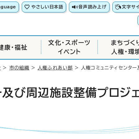
nguage
やさしい日本語
音声読み上げ
文字サ
文化・スポーツ
まちづく
健康・福祉
イベント
人権・環
介
>
市の組織
>
人権ふれあい部
> 人権コミュニティセンター
ー及び周辺施設整備プロジェ