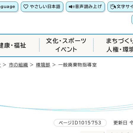
nguage
やさしい日本語
音声読み上げ
文字サ
文化・スポーツ
まちづく
健康・福祉
イベント
人権・環
介
>
市の組織
>
環境部
> 一般廃棄物指導室
ページID1015753
更新日 令