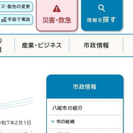
イズ・配色の変更
探す
災害・救急
手話で電話
情報を
り
産業・ビジネス
市政情報
境
市政情報
八尾市の紹介
市の組織
和7年2月1日