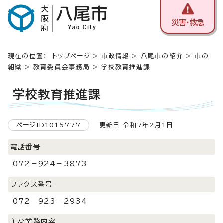
災害・救急
現在の位置：
トップページ
>
市政情報
>
八尾市の紹介
>
市の
組織
>
教育委員会事務局
> 学校教育推進課
学校教育推進課
ページID1015777
更新日 令和7年2月1日
電話番号
072－924－3873
ファクス番号
072－923－2934
主な業務内容