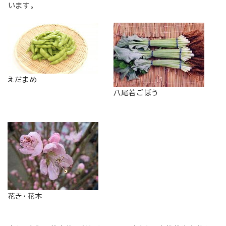
います。
えだまめ
八尾若ごぼう
花き・花木