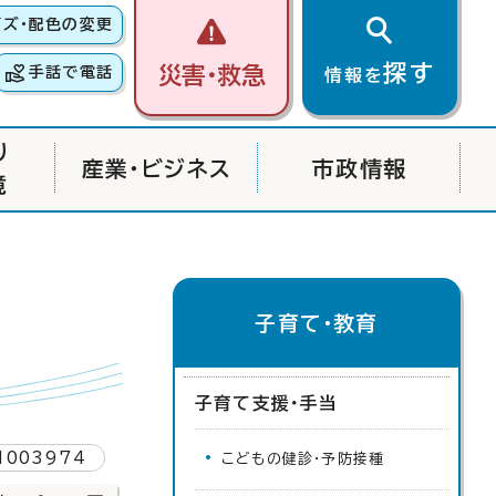
イズ・配色の変更
探す
災害・救急
手話で電話
情報を
り
産業・ビジネス
市政情報
境
子育て・教育
子育て支援・手当
1003974
こどもの健診・予防接種