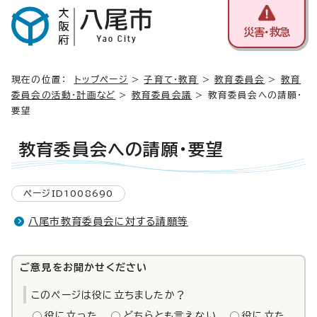
災害・救急
現在の位置：
トップページ
>
子育て・教育
>
教育委員会
>
教育
委員会の活動・計画など
>
教育委員会議
> 教育委員会への請願・
要望
教育委員会への請願・要望
ページID1008690
八尾市教育委員会に対する請願等
ご意見をお聞かせください
このページは役に立ちましたか？
役に立った
どちらとも言えない
役に立た