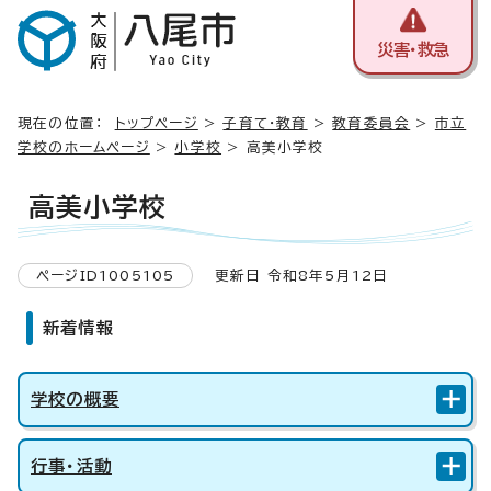
災害・救急
現在の位置：
トップページ
>
子育て・教育
>
教育委員会
>
市立
学校のホームページ
>
小学校
> 高美小学校
高美小学校
ページID1005105
更新日 令和8年5月12日
新着情報
学校の概要
行事・活動