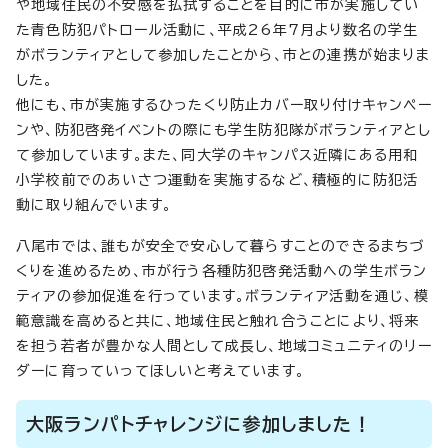
や地域住民の不安感を払拭することを目的に市が実施してい
た青色防犯パトロール活動に、平成26年7月より数名の学生
がボランティアとして参加したことから、市との連携が始まりま
した。
他にも、市が実施するひったくり防止カバー取り付けキャンペー
ンや、防犯啓発イベントの際にも学生防犯隊がボランティアとし
て参加しています。また、同大学のキャンパス近隣にある用和
小学校前でのあいさつ運動を実施するなど、積極的に防犯活
動に取り組んでいます。
八尾市では、誰もが安全で安心して暮らすことのできるまちづ
くりを進めるため、市が行う各種防犯啓発活動への学生ボラン
ティアの参加促進を行っています。ボランティア活動を通じ、模
範意識を高めると共に、地域住民と触れ合うことにより、将来
を担う若者が豊かな人間として成長し、地域コミュニティのリー
ダーに育っていってほしいと考えています。
大阪ランパトチャレンジに参加しました！