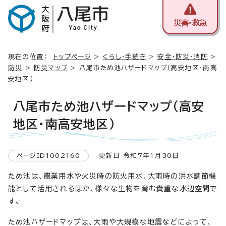
災害・救急
現在の位置：
トップページ
>
くらし・手続き
>
安全・防災・消防
>
防災
>
防災マップ
> 八尾市ため池ハザードマップ（高安地区・南高
安地区）
八尾市ため池ハザードマップ（高安
地区・南高安地区）
ページID1002160
更新日 令和7年1月30日
ため池は、農業用水や火災時の防火用水、大雨時の洪水調節機
能として活用されるほか、様々な生物を育む貴重な水辺空間で
す。
ため池ハザードマップは、大雨や大規模な地震などによって、