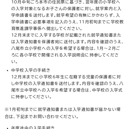
10月中旬ごろ本市の住民票に基づき、翌年度の小学校へ
の入学対象となるお子さんの保護者に対し、就学案内と入
学申請書を送付します。就学希望の有無にかかわらず、入
学申請書に必要事項を記入のうえ、11月初旬までに学校教
育推進課学事係へ提出してください。
12月末までに入学する学校が記載された就学通知書また
は入学通知書を保護者宛に送付します。内容を確認のうえ、
八尾市立小学校への入学を希望する場合は、1月～2月ご
ろに各小学校で開催される入学説明会に持参してくださ
い。
中学校入学の手続き
12月末までに小学校6年生に在籍する児童の保護者に対
し中学校の入学通知書を送付します。内容を確認のうえ、八
尾市立中学校への入学を希望する場合は、中学校の入学式
に持参してください。
※1月初旬までに就学通知書または入学通知書が届かない場
合は、下記までお問い合わせください。
年度途中の入学手続き