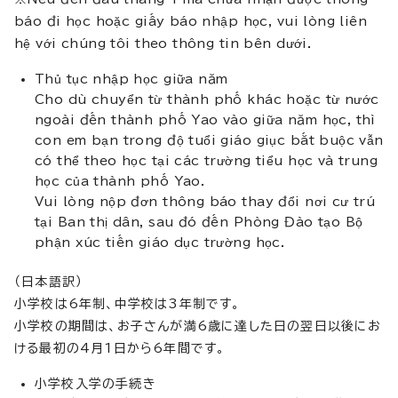
báo đi học hoặc giấy báo nhập học, vui lòng liên
hệ với chúng tôi theo thông tin bên dưới.
Thủ tục nhập học giữa năm
Cho dù chuyển từ thành phố khác hoặc từ nước
ngoài đến thành phố Yao vào giữa năm học, thì
con em bạn trong độ tuổi giáo giục bắt buộc vẫn
có thể theo học tại các trường tiểu học và trung
học của thành phố Yao.
Vui lòng nộp đơn thông báo thay đổi nơi cư trú
tại Ban thị dân, sau đó đến Phòng Đào tạo Bộ
phận xúc tiến giáo dục trường học.
（日本語訳）
小学校は6年制、中学校は3年制です。
小学校の期間は、お子さんが満6歳に達した日の翌日以後にお
ける最初の4月1日から6年間です。
小学校入学の手続き