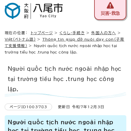
災害・救急
現在の位置：
トップページ
>
くらし・手続き
>
外国人の方へ
>
Việt
（ベトナム語）
>
Thông tin giúp đỡ nuôi dạy con（子育
て支援情報）
>
Người quốc tịch nước ngoài nhập học tại
trường tiểu học .trung học công lập.
Người quốc tịch nước ngoài nhập học
tại trường tiểu học .trung học công
lập.
ページID1003783
更新日 令和7年12月3日
Người quốc tịch nước ngoài nhập
học tại trường tiểu học .trung học