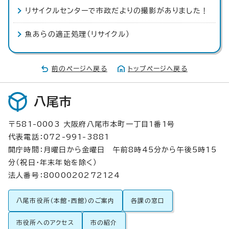
リサイクルセンターで市政だよりの撮影がありました！
魚あらの適正処理（リサイクル）
前のページへ戻る
トップページへ戻る
八尾市
〒581-0003 大阪府八尾市本町一丁目1番1号
代表電話：072-991-3881
開庁時間：月曜日から金曜日 午前8時45分から午後5時15
分（祝日・年末年始を除く）
法人番号：8000020272124
八尾市役所（本館・西館）のご案内
各課の窓口
市役所へのアクセス
市の紹介