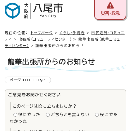
災害・救急
現在の位置：
トップページ
>
くらし・手続き
>
市民活動・コミュニ
ティ
>
出張所（コミュニティセンター）
>
龍華出張所（龍華コミュニ
ティセンター）
> 龍華出張所からのお知らせ
龍華出張所からのお知らせ
ページID1011193
ご意見をお聞かせください
このページは役に立ちましたか？
役に立った
どちらとも言えない
役に立た
なかった