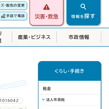
イズ・配色の変更
探す
災害・救急
手話で電話
情報を
り
産業・ビジネス
市政情報
境
くらし・手続き
税金
法人市民税
1016042