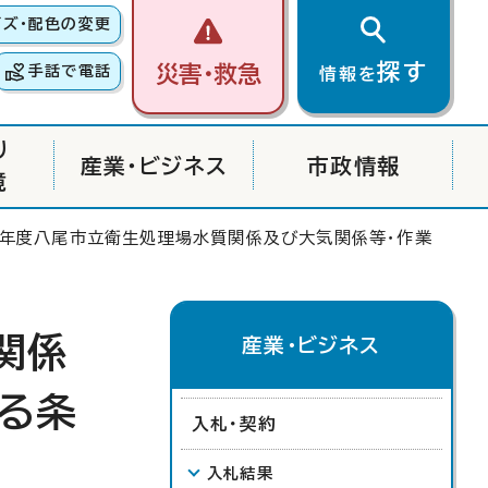
イズ・配色の変更
探す
災害・救急
手話で電話
情報を
り
産業・ビジネス
市政情報
境
8年度八尾市立衛生処理場水質関係及び大気関係等・作業
関係
産業・ビジネス
る条
入札・契約
入札結果