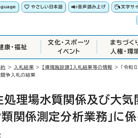
nguage
やさしい日本語
音声読み上げ
文字サ
文化・スポーツ
まちづく
健康・福祉
イベント
人権・環
契約
>
入札結果
>
【環境施設課】入札結果等の情報
> 「令和
般競争入札の結果
生処理場水質関係及び大気
ン類関係測定分析業務」に係
果