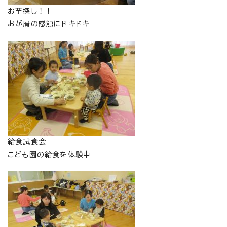
お芋探し！！
おが屑の感触にドキドキ
給食試食会
こども園の給食を体験中