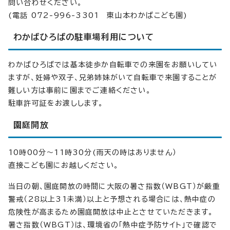
問い合わせください。
(電話 072-996-3301 東山本わかばこども園)
わかばひろばの駐車場利用について
わかばひろばでは基本徒歩か自転車での来園をお願いしてい
ますが、妊婦や双子、兄弟姉妹がいて自転車で来園することが
難しい方は事前に園までご連絡ください。
駐車許可証をお渡しします。
園庭開放
10時00分～11時30分(雨天の時はありません）
直接こども園にお越しください。
当日の朝、園庭開放の時間に大阪の暑さ指数（WBGT）が厳重
警戒（28以上31未満）以上と予想される場合には、熱中症の
危険性が高まるため園庭開放は中止とさせていただきます。
暑さ指数（WBGT）は、環境省の「熱中症予防サイト」で確認で