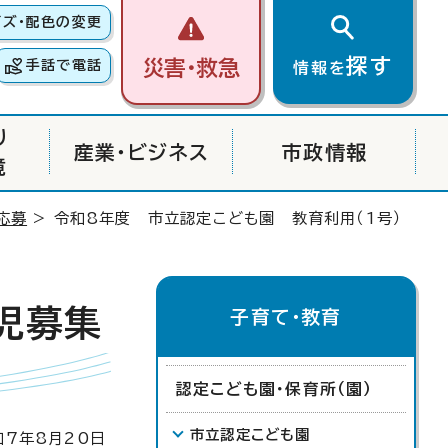
イズ・配色の変更
探す
災害・救急
手話で電話
情報を
り
産業・ビジネス
市政情報
境
応募
> 令和8年度 市立認定こども園 教育利用（1号）
児募集
子育て・教育
認定こども園・保育所（園）
市立認定こども園
7年8月20日