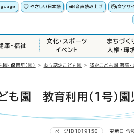
nguage
やさしい日本語
音声読み上げ
文字サ
文化・スポーツ
まちづく
健康・福祉
イベント
人権・環
も園・保育所（園）
>
市立認定こども園
>
認定こども園 募集・
ども園 教育利用（1号）園
ページID1019150
更新日 令和