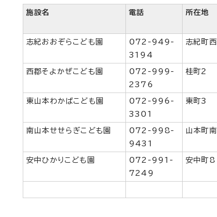
施設名
電話
所在地
志紀おおぞらこども園
072-949-
志紀町西
3194
西郡そよかぜこども園
072-999-
桂町2
2376
東山本わかばこども園
072-996-
東町3
3301
南山本せせらぎこども園
072-998-
山本町南
9431
安中ひかりこども園
072-991-
安中町8
7249