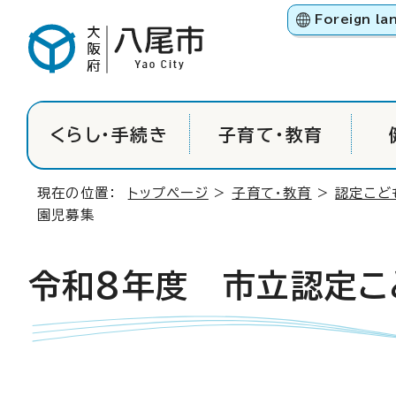
Foreign la
くらし・手続き
子育て・教育
現在の位置：
トップページ
>
子育て・教育
>
認定こど
園児募集
令和8年度 市立認定こ