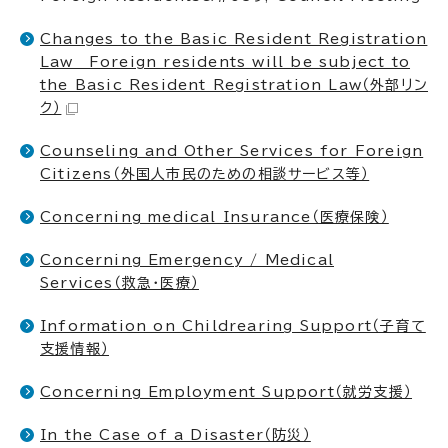
Changes to the Basic Resident Registration
Law Foreign residents will be subject to
the Basic Resident Registration Law
（外部リン
ク）
Counseling and Other Services for Foreign
Citizens（外国人市民のための相談サービス等）
Concerning medical Insurance（医療保険）
Concerning Emergency / Medical
Services（救急・医療）
Information on Childrearing Support（子育て
支援情報）
Concerning Employment Support（就労支援）
In the Case of a Disaster（防災）