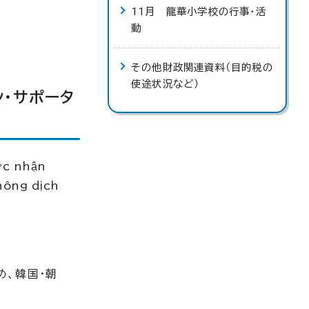
11月 龍華小学校の行事・活
動
その他財政関連資料（目的税の
使途状況など）
ン・サポータ
ợc nhận
thông dịch
め、韓国・朝