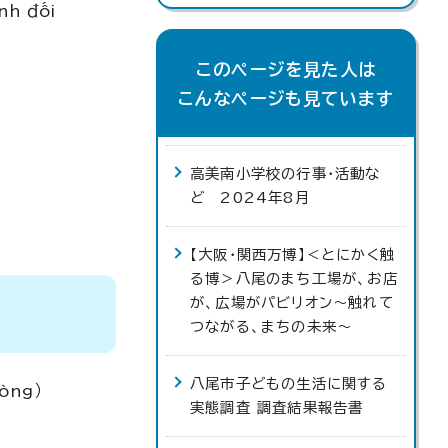
nh đối
このページを見た人は
こんなページも見ています
高美南小学校の行事・活動な
ど 2024年8月
【大阪・関西万博】＜とにかく触
る博＞八尾のまち工場が、お店
が、広場がパビリオン～触れて
つながる、まちの未来〜
八尾市子どもの生活に関する
hòng）
実態調査 調査結果報告書