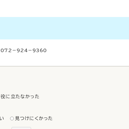
 072－924－9360
役に立たなかった
い
見つけにくかった