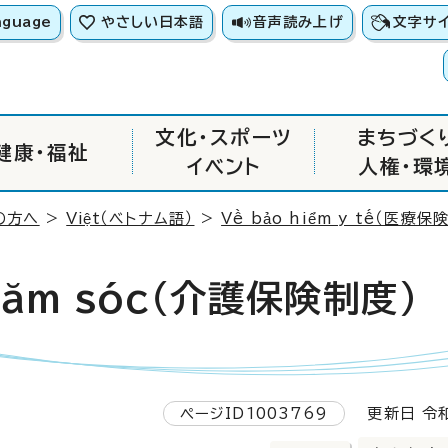
nguage
やさしい日本語
音声読み上げ
文字サ
文化・スポーツ
まちづく
健康・福祉
イベント
人権・環
の方へ
>
Việt
（ベトナム語）
>
Về bảo hiểm y tế（医療保険
hăm sóc
（介護保険制度）
ページID1003769
更新日 令和