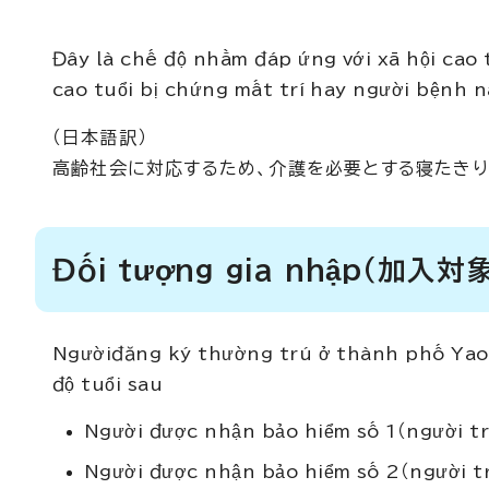
Đây là chế độ nhằm đáp ứng với xã hội cao 
cao tuổi bị chứng mất trí hay người bệnh n
（日本語訳）
高齢社会に対応するため、介護を必要とする寝たき
Đối tượng gia nhập
（加入対
Ngườiđăng ký thường trú ở thành phố Yao 
độ tuổi sau
Người được nhận bảo hiểm số 1（người tr
Người được nhận bảo hiểm số 2（người tr