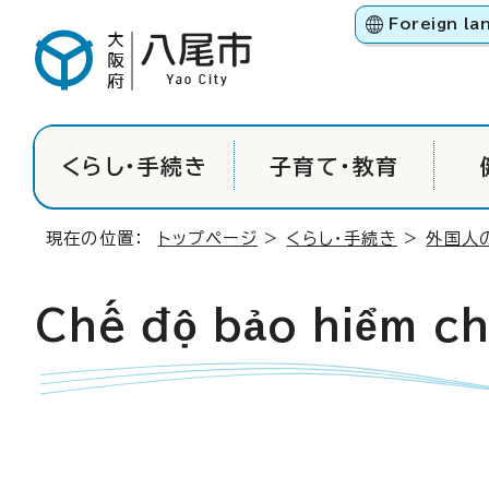
Foreign la
くらし・手続き
子育て・教育
現在の位置：
トップページ
>
くらし・手続き
>
外国人
Chế độ bảo hiểm c