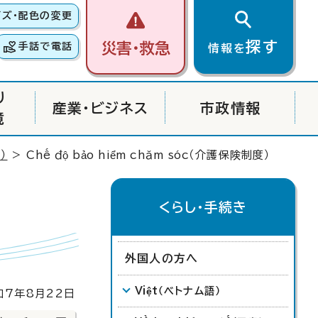
イズ・配色の変更
探す
災害・救急
手話で電話
情報を
り
産業・ビジネス
市政情報
境
）
>
Chế độ bảo hiểm chăm sóc
（介護保険制度）
くらし・手続き
外国人の方へ
Việt
（ベトナム語）
7年8月22日