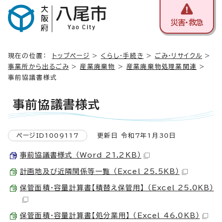
災害・救急
現在の位置：
トップページ
>
くらし・手続き
>
ごみ・リサイクル
>
事業所から出るごみ
>
産業廃棄物
>
産業廃棄物処理業関連
>
事前協議書様式
事前協議書様式
ページID1009117
更新日 令和7年1月30日
事前協議書様式 （Word 21.2KB）
計画地及び近隣関係等一覧 （Excel 25.5KB）
保管面積・容量計算書【積替え保管用】 （Excel 25.0KB）
保管面積・容量計算書【処分業用】 （Excel 46.0KB）