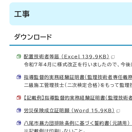
工事
ダウンロード
配置技術者等届 （Excel 139.9KB）
令和7年4月に様式改正を行いましたので、今後
指導監督的実務経験証明書（監理技術者専任義務緩和用
二級施工管理技士（二次検定合格）をもって監理
【記載例】指導監督的実務経験証明書（監理技術者専任
労災保険成立証明願 （Word 15.9KB）
八尾市暴力団排除条例に基づく誓約書（元請用） （W
※記載例は印刷しないこと。