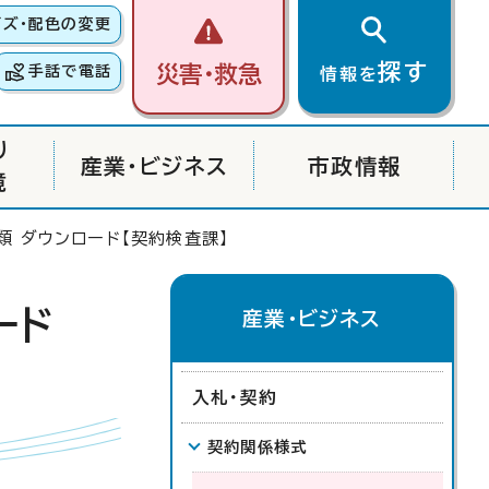
イズ・配色の変更
探す
災害・救急
手話で電話
情報を
り
産業・ビジネス
市政情報
境
 ダウンロード【契約検査課】
ード
産業・ビジネス
入札・契約
契約関係様式