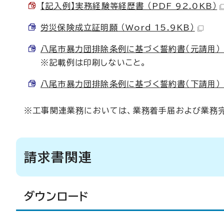
【記入例】実務経験等経歴書 （PDF 92.0KB）
労災保険成立証明願 （Word 15.9KB）
八尾市暴力団排除条例に基づく誓約書（元請用） （W
※記載例は印刷しないこと。
八尾市暴力団排除条例に基づく誓約書（下請用） （W
※工事関連業務においては、業務着手届および業務完
請求書関連
ダウンロード