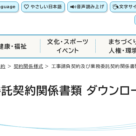
nguage
やさしい日本語
音声読み上げ
文字サ
文化・スポーツ
まちづく
健康・福祉
イベント
人権・環
契約
>
契約関係様式
> 工事請負契約及び業務委託契約関係書類
託契約関係書類 ダウンロ