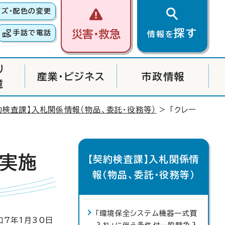
イズ・配色の変更
探す
災害・救急
手話で電話
情報を
り
産業・ビジネス
市政情報
境
約検査課】入札関係情報（物品、委託・役務等）
> 「クレー
の実施
【契約検査課】入札関係情
報（物品、委託・役務等）
「環境保全システム機器一式買
7年1月30日