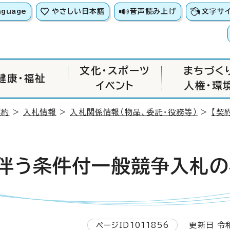
nguage
やさしい日本語
音声読み上げ
文字サ
文化・スポーツ
まちづく
健康・福祉
イベント
人権・環
契約
>
入札情報
>
入札関係情報（物品、委託・役務等）
>
【契
に伴う条件付一般競争入札
ページID1011856
更新日 令和