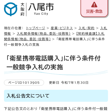
災害・救急
現在の位置：
トップページ
>
産業・ビジネス
>
入札・契約
>
入札
情報
>
入札関係情報（物品、委託・役務等）
>
【契約検査課】入札
関係情報（物品、委託・役務等）
> 「衛星携帯電話購入」に伴う条件
付一般競争入札の実施
「衛星携帯電話購入」に伴う条件付
一般競争入札の実施
ページID1013905
更新日 令和7年1月30日
入札公告文について
下記公告文のとおり 「衛星携帯電話購入」に伴う条件付一般競