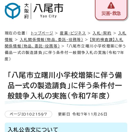
災害・救急
現在の位置：
トップページ
>
産業・ビジネス
>
入札・契約
>
入札
情報
>
入札関係情報（物品、委託・役務等）
>
【契約検査課】入札
関係情報（物品、委託・役務等）
> 「八尾市立曙川小学校増築に伴う
備品一式の製造請負」に伴う条件付一般競争入札の実施（令和7年
度）
「八尾市立曙川小学校増築に伴う備
品一式の製造請負」に伴う条件付一
般競争入札の実施（令和7年度）
ページID1021597
更新日 令和7年11月26日
入札公告文について