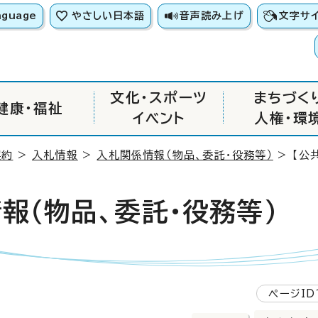
nguage
やさしい日本語
音声読み上げ
文字サ
文化・スポーツ
まちづく
健康・福祉
イベント
人権・環
契約
>
入札情報
>
入札関係情報（物品、委託・役務等）
> 【公
報（物品、委託・役務等）
ページID