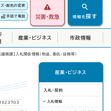
イズ・配色の変更
探す
災害・救急
手話で電話
情報を
り
産業・ビジネス
市政情報
境
共建築課】入札関係情報（物品、委託・役務等）
産業・ビジネス
入札・契約
入札情報
1023703