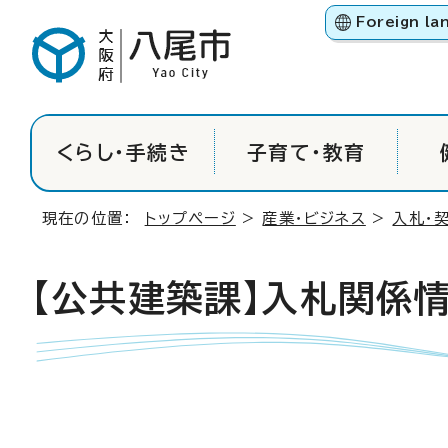
Foreign la
くらし・手続き
子育て・教育
現在の位置：
トップページ
>
産業・ビジネス
>
入札・
【公共建築課】入札関係情