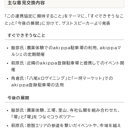
主な意見交換内容
「この連携協定に期待すること」をテーマに、「すぐできそうなこ
と」と「今後の展開」に分けて、ゲストスピーカーより発表
すぐできそうなこと
服部氏：農業体験でのakippa駐車場の利用、akippaマ
ルシェの定期開催
萩原氏：近隣のakippa登録駐車場と提携してのイベント開
催
角倉氏：「八尾xロゲイニング」と「一坪マーケット」での
akippa登録駐車場の活用
今後の展開
服部氏：農業体験、工場、里山、寺社仏閣を組み合わせた、
「場」と『場』をつなぐコラボツアー
萩原氏：恩智エリアの参道を繋いだイベントや、市域を越え