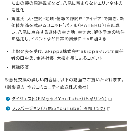
た山の麓の周遊観光など、八尾に留まらないエリア全体の
活性化
角倉氏：人・空間・地域・情報の隙間を“アイデア”で繋ぎ、新
価値創造を試みるユニット「パテル（PATERU）」を結成
し、八尾に点在する遊休の空き地、空き家、解体予定の物件
を活用し、イベントなど日常の風景に＋αを加える
上記発表を受け、akippa株式会社akippaマルシェ責任
者の田中氏、金谷社長、大松市長によるコメント
質疑応答
※意見交換の詳しい内容は、以下の動画でご覧いただけます。
（撮影協力：やおコミュニティ放送株式会社）
ダイジェスト（FMちゃおYouTube）
（外部リンク）
フルバージョン（八尾市YouTube）
（外部リンク）