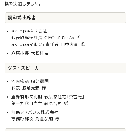
換を実施しました。
調印式出席者
akippa株式会社
代表取締役社長 CEO 金谷元気 氏
akippaマルシェ責任者 田中大貴 氏
八尾市長 大松桂右
ゲストスピーカー
河内物語 服部農園
代表 服部充宏 様
登録有形文化財 萩原家住宅『茶吉庵』
第十九代目当主 萩原浩司 様
角保アドバンス株式会社
専務取締役 角倉弘明 様