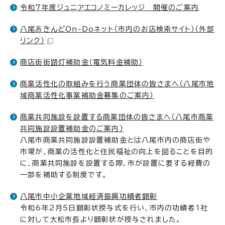
令和7年度ジュニアエコノミーカレッジ 開催のご案内
八尾あきんどOn-Doネット（市内のお店検索サイト）
（外部
リンク）
商店街街路灯補助金（電気料金補助）
商業活性化の取組みを行う商業団体の皆さまへ（八尾市地
域商業活性化事業補助金募集のご案内）
商業共同施設を設置する商業団体の皆さまへ（八尾市商業
共同施設設置補助金のご案内）
八尾市商業共同施設設置補助金とは八尾市内の商店街や
市場が、商業の活性化と住民福祉の向上を図ることを目的
に、商業共同施設を設置する際、市が設置に要する経費の
一部を補助する制度です。
八尾市中小企業地域経済振興功績者顕彰
令和6年2月5日顕彰状授与式を行い、市内の功績者1社
に対して大松市長より顕彰状が授与されました。