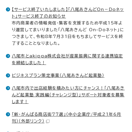
【サービス終了いたしました】「八尾あきんどOn－Doネッ
ト」サービス終了のお知らせ
市内商業者の情報発信・集客を支援するため平成15年よ
り運営してまいりました「八尾あきんど On-Doネット」に
つきまして、令和8年7月31日をもちましてサービスを終
了することとなりました。
八尾市とakippa株式会社が産業振興に関する連携協定
を締結しました！
ビジネスプラン策定事業（八尾あきんど起業塾）
八尾市内で出店経験を積みたい方にチャンス！「八尾あき
んど起業塾 実践編（チャレンジ型）」サポート対象者を募集
します！
「新・がんばる商店街77選」（中小企業庁/平成21年6月
刊）
（外部リンク）