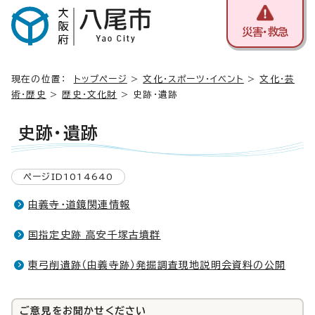
災害・救急
現在の位置：
トップページ
>
文化・スポーツ・イベント
>
文化・芸
術・歴史
>
歴史・文化財
> 史跡・遺跡
史跡・遺跡
ページID1014640
由義寺・道鏡関連情報
国指定史跡 高安千塚古墳群
東弓削遺跡（由義寺跡）発掘調査現地説明会資料の公開
ご意見をお聞かせください