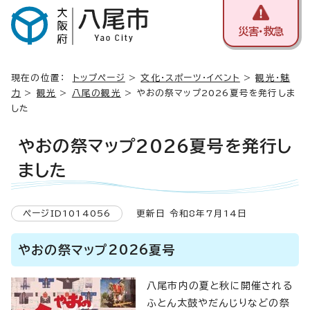
災害・救急
現在の位置：
トップページ
>
文化・スポーツ・イベント
>
観光・魅
力
>
観光
>
八尾の観光
> やおの祭マップ2026夏号を発行しま
した
やおの祭マップ2026夏号を発行し
ました
ページID1014056
更新日 令和8年7月14日
やおの祭マップ2026夏号
八尾市内の夏と秋に開催される
ふとん太鼓やだんじりなどの祭