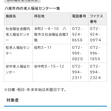
八尾市内の老人福祉センター一覧
施設名
所在地
電話番号
ファクス
番号
社会福祉会館内
本町2－4－10 八
072-
072-
老人福祉センタ
尾市立社会福祉会館3
924-
924-
ー
階
8658
0974
桂老人福祉セン
桂町3－11
072-
072-
ター
999-
996-
0820
1859
安中老人福祉セ
安中町8－15－12
072-
072-
ンター
994-
994-
2311
2324
※日曜・祝日・年末年始は休館日です。
対象者