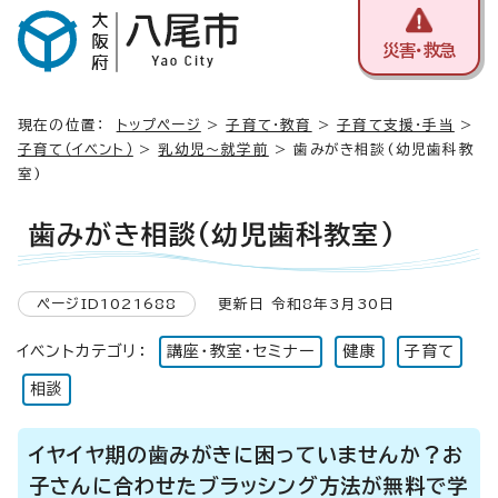
災害・救急
現在の位置：
トップページ
>
子育て・教育
>
子育て支援・手当
>
子育て（イベント）
>
乳幼児～就学前
> 歯みがき相談(幼児歯科教
室)
歯みがき相談(幼児歯科教室)
ページID1021688
更新日 令和8年3月30日
イベントカテゴリ：
講座・教室・セミナー
健康
子育て
相談
イヤイヤ期の歯みがきに困っていませんか？お
子さんに合わせたブラッシング方法が無料で学