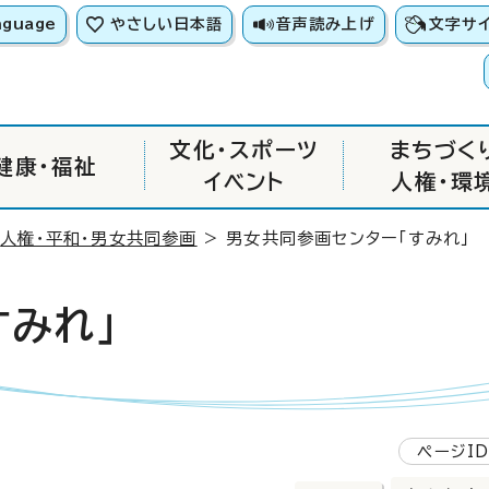
nguage
やさしい日本語
音声読み上げ
文字サ
文化・スポーツ
まちづく
健康・福祉
イベント
人権・環
>
人権・平和・男女共同参画
> 男女共同参画センター「すみれ」
すみれ」
ページID