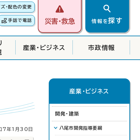
イズ・配色の変更
探す
災害・救急
手話で電話
情報を
り
産業・ビジネス
市政情報
境
産業・ビジネス
開発・建築
八尾市開発指導要綱
7年1月30日