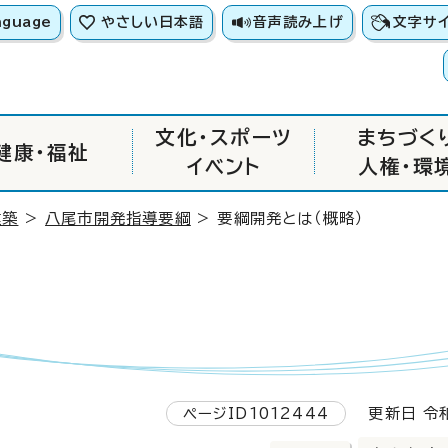
nguage
やさしい日本語
音声読み上げ
文字サ
文化・スポーツ
まちづく
健康・福祉
イベント
人権・環
建築
>
八尾市開発指導要綱
> 要綱開発とは（概略）
ページID1012444
更新日 令和