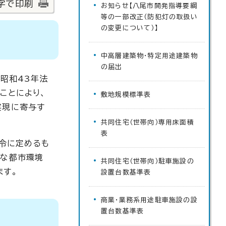
字で印刷
お知らせ【八尾市開発指導要綱
等の一部改正（防犯灯の取扱い
の変更について）】
中高層建築物・特定用途建築物
の届出
昭和43年法
ことにより、
敷地規模標準表
実現に寄与す
共同住宅（世帯向）専用床面積
表
法令に定めるも
好な都市環境
共同住宅（世帯向）駐車施設の
ます。
設置台数基準表
商業・業務系用途駐車施設の設
置台数基準表